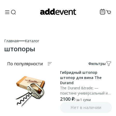
Главная
Каталог
штопоры
По популярности
Фильтры
Гибридный штопор
штопор для вина The
Durand
The Durand &trade; —
поистине универсальный и
лучший в мире штопор для
2100 ₽
/ за 1 сутки
старых винтажных вин и не
Нет в наличии
только. Такой штопор
можно использовать,