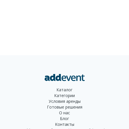
открывая любые вина с
мягкими пробками, при этом
быть всегда на 100%
уверенным в том, что все
получится. Durand —
двухкомпонентное
устройство, изобретенное
Марком Тейлором и
названное в честь
известного сомелье Yves
Durand. Многочисленные
любители вина,
коллекционеры, а также
национальные и всемирно
известные сомелье уже
Каталог
оценили практичность,
Категории
долговечность и
Условия аренды
универсальность этого
Готовые решения
штопора. Зачем нужен этот
О нас
товар: Универсальность и
Блог
надежность: The Durand
Контакты
&trade; позволяет легко и