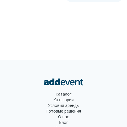
вмешательства в
натуральные соединения
вина. Это устройство
сочетает в себе функции
очистителя сульфитов и
гистаминов и регулируемого
аэратора, делая его
идеальным решением для
ценителей вина, которые
стремятся получить
максимально чистый и
безопасный опыт
дегустации. Преимущества
использования: Очистка
вина от сульфитов:
&Uuml;llo эффективно
Каталог
удаляет искусственные
Категории
сульфиты и гистамины,
Условия аренды
которые могут вызывать
Готовые решения
различные побочные
О нас
эффекты, такие как
Блог
головная боль, аллергия или