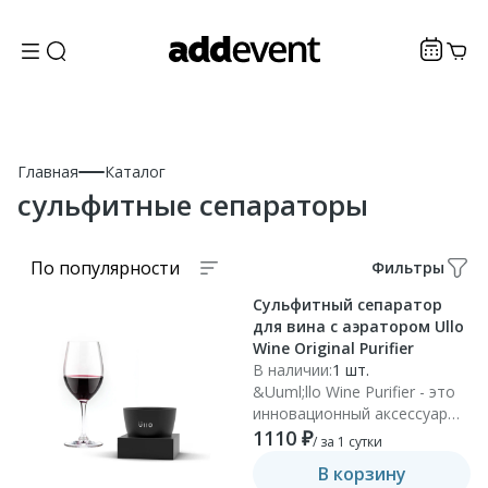
Главная
Каталог
сульфитные сепараторы
По популярности
Фильтры
Сульфитный сепаратор
для вина с аэратором Ullo
Wine Original Purifier
В наличии:
1 шт.
&Uuml;llo Wine Purifier - это
инновационный аксессуар
для вина, созданный для
1110 ₽
/ за 1 сутки
удаления сульфитов и
В корзину
гистаминов из вина без