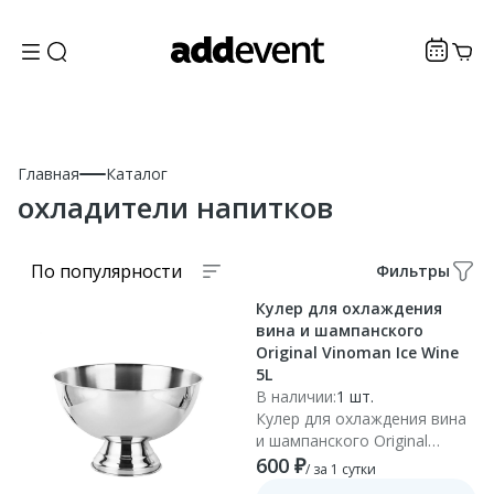
Главная
Каталог
охладители напитков
По популярности
Фильтры
Кулер для охлаждения
вина и шампанского
Original Vinoman Ice Wine
5L
В наличии:
1 шт.
Кулер для охлаждения вина
и шампанского Original
Vinoman Ice Wine 5L
600 ₽
/ за 1 сутки
изготовлен из нержавеющей