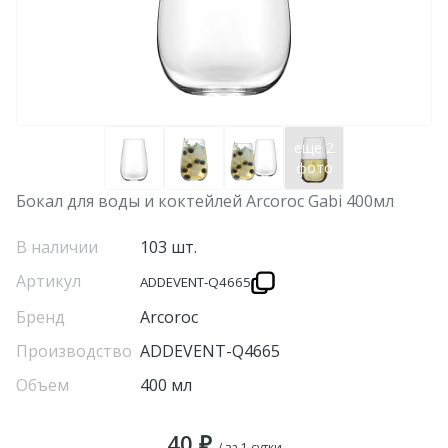
еще 2
фото
Бокал для воды и коктейлей Arcoroc Gabi 400мл
В наличии
103 шт.
Артикул
ADDEVENT-Q4665
Бренд
Arcoroc
Производство
ADDEVENT-Q4665
Объем
400 мл
40 ₽
/ за 1 сутки