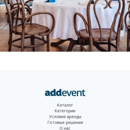
Аренда стакана для воды и коктейлей Arcoroc
Gabi 400мл — это выгодное и практичное
решение для стильной подачи напитков на
любых мероприятиях. Благодаря прочности,
эстетичному виду и универсальности, этот
стакан станет надежным аксессуаром, который
подчеркнёт атмосферу любого события.
Каталог
Категории
Условия аренды
Готовые решения
О нас