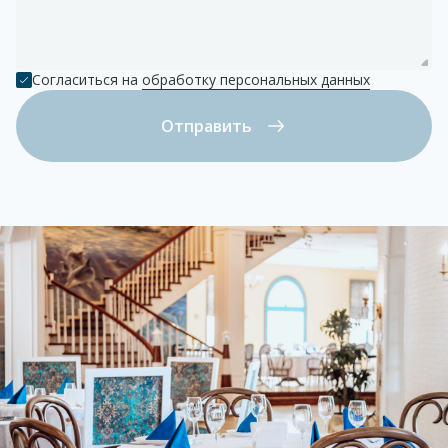
торжественных мероприятий. Его
использование подчеркивает высокий уровень
подготовки и внимания к деталям.
Согласиться на
обработку персональных данных
Высококачественные материалы и
дизайн:
Изготовленный из дутого стекла,
Отправить
декантер сочетает в себе прочность и
элегантность. Эргономичная форма
обеспечивает комфортное пользование, а
эстетическая привлекательность делает его
украшением любого стола. Поставляется в
подарочной упаковке из плотного картона, что
добавляет дополнительную ценность этому
аксессуару.
Рекомендации признанных
экспертов:
Проектировкой занимались David
Cobbold и Sebastien Durand-Viel, что
гарантирует соответствие декантера высоким
стандартам винной индустрии.
Как использовать