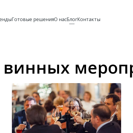
ренды
Готовые решения
О нас
Блог
Контакты
 винных мероп