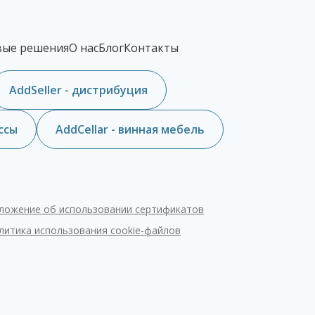
вые решения
О нас
Блог
Контакты
AddSeller - дистрибуция
ссы
AddCellar - винная мебель
ложение об использовании сертификатов
литика использования cookie-файлов